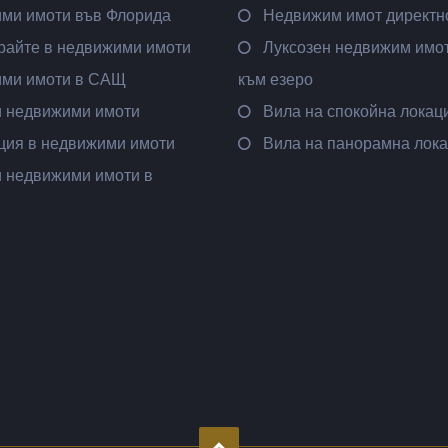
ми имоти във Флорида
Недвижим имот директн
райте в недвижими имоти
Луксозен недвижим имот
ми имоти в САЩ
към езеро
и недвижими имоти
Вила на спокойна локац
ция в недвижими имоти
Вила на панорамна лок
и недвижими имоти в