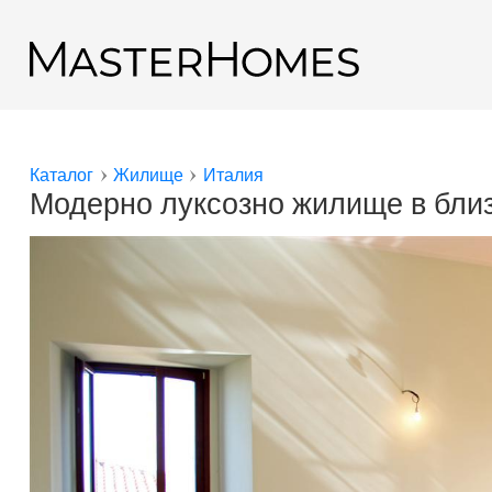
Премини към основното съдържание
Обратно към резултатите от търсенето
Каталог
Жилище
Италия
Вие сте тук
Модерно луксозно жилище в близ