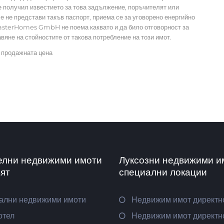
 е получил известието за това задължение, поръчителят или
че не представи такъв паспорт, приема се за уговорено енергийно
 MasterHomes GmbH не поема каквато и да било отговорност за
яне на стойностите от такова потребление на този имот.
 продажната цена
елни недвижими имоти
Луксозни недвижими и
вят
специални локации
ални недвижими имоти
Недвижим имот директн
отел
Недвижим имот директно