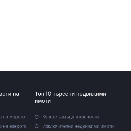
моти на
Топ 10 търсени недвижими
имоти
о на морето
Купете замъци и крепости
 на езерото
Изключителни недвижими имоти