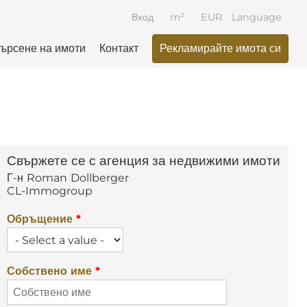
Вход
m²
EUR
Language
ърсене на имоти
Контакт
Рекламирайте имота си
Свържете се с агенция за недвижими имоти
Г-н
Roman
Dollberger
CL-Immogroup
Обръщение
*
Собствено име
*