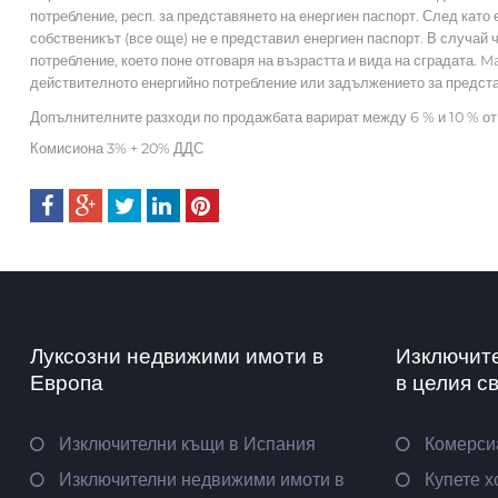
потребление, респ. за представянето на енергиен паспорт. След като
собственикът (все още) не е представил енергиен паспорт. В случай 
потребление, което поне отговаря на възрастта и вида на сградата.
действителното енергийно потребление или задължението за представ
Допълнителните разходи по продажбата варират между 6 % и 10 % от
Комисиона 3% + 20% ДДС
Луксозни недвижими имоти в
Изключит
Европа
в целия с
Изключителни къщи в Испания
Комерси
Изключителни недвижими имоти в
Купете х