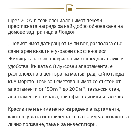
През 2007 г. този специален имот печели
престижната награда за най-добро обновяване на
домове зад граница в Лондон.
. Новият имот датиращ от 18-ти век, разполага със
санитарен възел и е украсен със стенописи.
Жилищата в този прекрасен имот предлагат лукс и
удобства. Къщата с 8 луксозни апартамента, е
разположена в центъра на малък град, който гледа
към морето. Този зашеметяващ имот се състои от
апартаменти от 150m ² до 200м ², тавански стаи,
апартаменти с тераса, три офис единици и галерия.
Красивите и внимателно изградени апартаменти,
както и цялата историческа къща са идеални както за
лично ползване, така и за инвеститори.