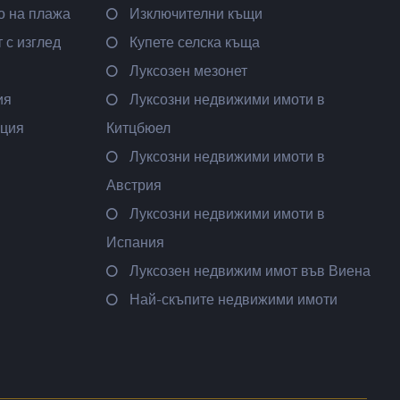
о на плажа
Изключителни къщи
 с изглед
Купете селска къща
Луксозен мезонет
ия
Луксозни недвижими имоти в
ация
Китцбюел
Луксозни недвижими имоти в
Австрия
Луксозни недвижими имоти в
Испания
Луксозен недвижим имот във Виена
Най-скъпите недвижими имоти