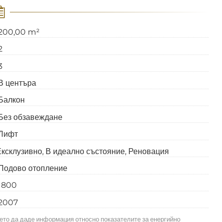
200,00 m²
2
3
В центъра
Балкон
Без обзавеждане
Лифт
Ексклузивно
В идеално състояние
Реновация
Подово отопление
1800
2007
ието да даде информация относно показателите за енергийно