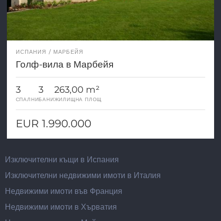
ИСПАНИЯ
МАРБЕЙЯ
Голф-вила в Марбейя
3
3
263,00 m²
СПАЛНИ
БАНИ
ЖИЛИЩНА ПЛОЩ
EUR 1.990.000
Изключителни къщи в Испания
Изключителни недвижими имоти в Италия
Недвижими имоти във Франция
Недвижими имоти в Хърватия