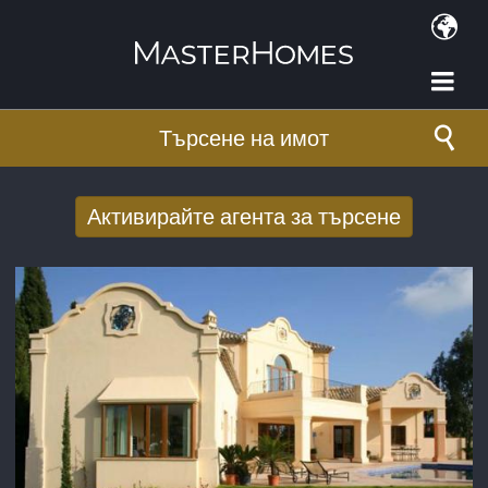
Премини към основното съдържание
Търсене на имот
Активирайте агента за търсене
Получаване на нови резултати от
търсенето по имейл
E-mail адрес
*