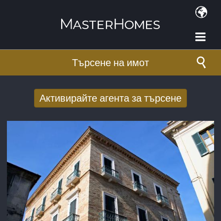
Премини към основното съдържание
Търсене на имот
Активирайте агента за търсене
Получаване на нови резултати от
търсенето по имейл
E-mail адрес
*