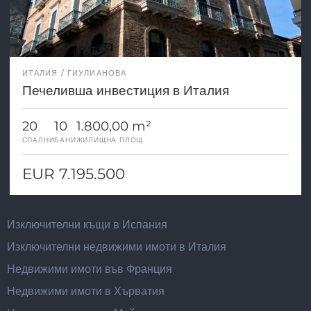
ИТАЛИЯ
ГИУЛИАНОВА
Печеливша инвестиция в Италия
20
10
1.800,00 m²
СПАЛНИ
БАНИ
ЖИЛИЩНА ПЛОЩ
EUR 7.195.500
Изключителни къщи в Испания
Изключителни недвижими имоти в Италия
Недвижими имоти във Франция
Недвижими имоти в Хърватия