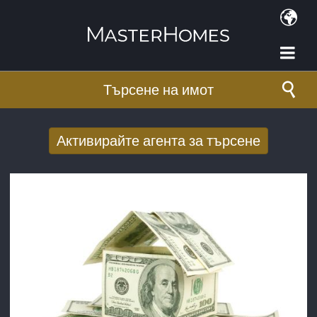
Премини към основното съдържание
Търсене на имот
Активирайте агента за търсене
Получаване на нови резултати от
търсенето по имейл
E-mail адрес
*