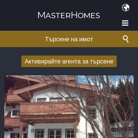
Премини към основното съдържание
Търсене на имот
Активирайте агента за търсене
Получаване на нови резултати от
търсенето по имейл
E-mail адрес
*