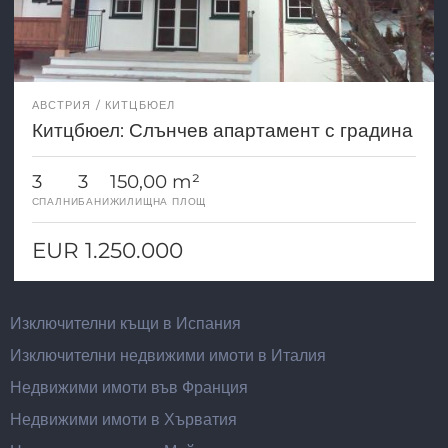
АВСТРИЯ
КИТЦБЮЕЛ
Китцбюел: Слънчев апартамент с градина
3
3
150,00 m²
СПАЛНИ
БАНИ
ЖИЛИЩНА ПЛОЩ
EUR 1.250.000
Изключителни къщи в Испания
Изключителни недвижими имоти в Италия
Недвижими имоти във Франция
Недвижими имоти в Хърватия