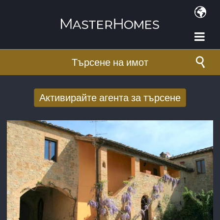
Премини към основното съдържание
Търсене на имот
Активирайте агента за търсене
Получаване на нови резултати от
търсенето по имейл
E-mail адрес
*