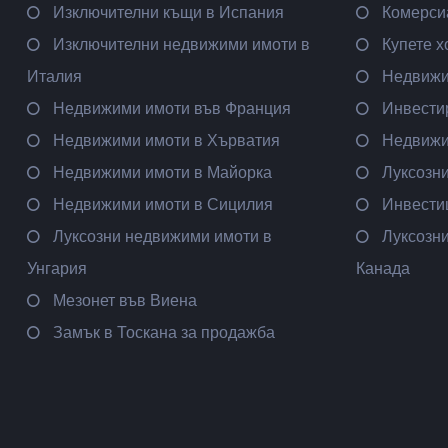
Изключителни къщи в Испания
Комерси
Изключителни недвижими имоти в
Купете х
Италия
Недвижи
Недвижими имоти във Франция
Инвести
Недвижими имоти в Хърватия
Недвижи
Недвижими имоти в Майорка
Луксозн
Недвижими имоти в Сицилия
Инвести
Луксозни недвижими имоти в
Луксозн
Унгария
Канада
Мезонет във Виена
Замък в Тоскана за продажба