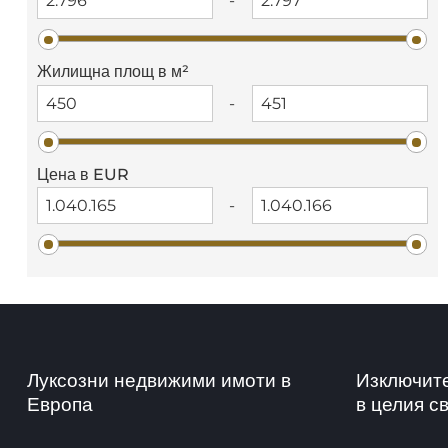
-
Жилищна площ в м²
-
Цена в EUR
-
Луксозни недвижими имоти в
Изключит
Европа
в целия с