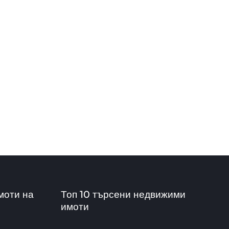
моти на
Топ 10 търсени недвижими
имоти