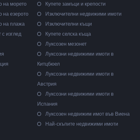
о на морето
Купете замъци и крепости
 на езерото
Изключителни недвижими имоти
о на плажа
Изключителни къщи
 с изглед
Купете селска къща
Луксозен мезонет
ия
Луксозни недвижими имоти в
ация
Китцбюел
Луксозни недвижими имоти в
Австрия
Луксозни недвижими имоти в
Испания
Луксозен недвижим имот във Виена
Най-скъпите недвижими имоти