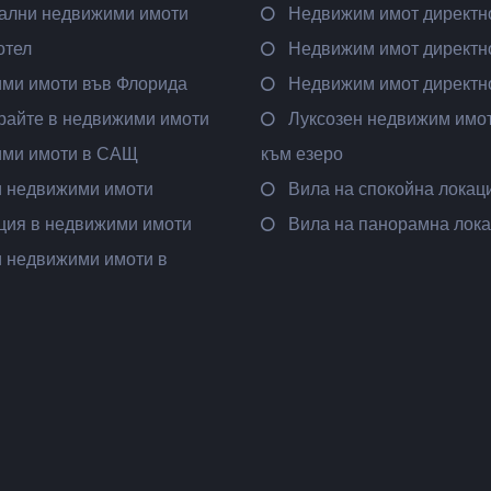
ални недвижими имоти
Недвижим имот директн
отел
Недвижим имот директно
ми имоти във Флорида
Недвижим имот директн
райте в недвижими имоти
Луксозен недвижим имот
ми имоти в САЩ
към езеро
и недвижими имоти
Вила на спокойна локац
ция в недвижими имоти
Вила на панорамна лок
и недвижими имоти в