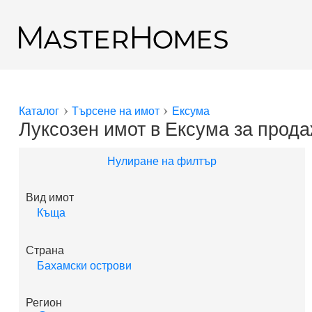
Премини към основното съдържание
Обратно към резултатите от търсенето
Каталог
Търсене на имот
Ексума
Вие сте тук
Луксозен имот в Ексума за прод
Нулиране на филтър
Вид имот
Къща
Страна
Бахамски острови
Регион