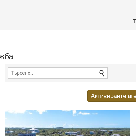
Т
ажба
Активирайте аге
Получаване на нови резулт
E-mail адрес
*