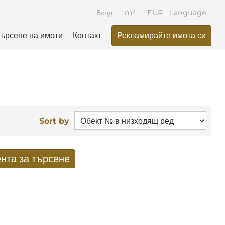
Вход
m²
EUR
Language
ърсене на имоти
Контакт
Рекламирайте имота си
Sort by
нта за търсене
ати от търсенето по имейл