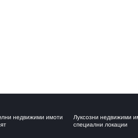
елни недвижими имоти
Луксозни недвижими и
вят
специални локации