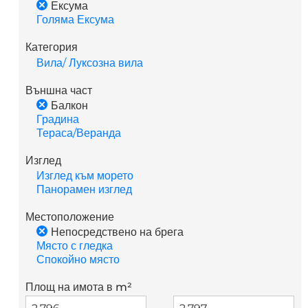
Ексума
Голяма Ексума
Категория
Вила/ Луксозна вила
Външна част
Балкон
Градина
Тераса/Веранда
Изглед
Изглед към морето
Панорамен изглед
Местоположение
Непосредствено на брега
Място с гледка
Спокойно място
Площ на имота в m²