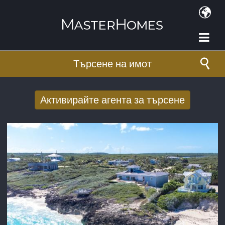
Премини към основното съдържание
Търсене на имот
Активирайте агента за търсене
Получаване на нови резултати от
търсенето по имейл
E-mail адрес
*