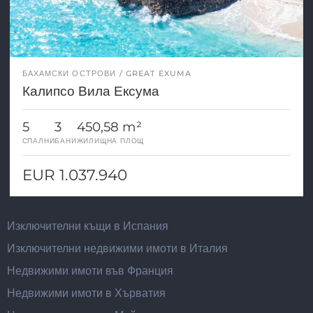
БАХАМСКИ ОСТРОВИ
GREAT EXUMA
Калипсо Вила Ексума
5
3
450,58 m²
СПАЛНИ
БАНИ
ЖИЛИЩНА ПЛОЩ
EUR 1.037.940
Изключителни къщи в Испания
Изключителни недвижими имоти в Италия
Недвижими имоти във Франция
Недвижими имоти в Хърватия