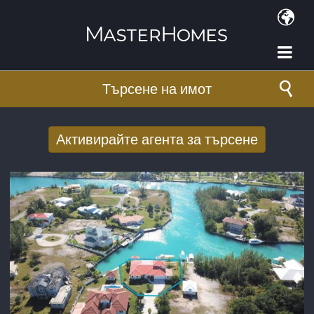
Премини към основното съдържание
Търсене на имот
Активирайте агента за търсене
Получаване на нови резултати от
търсенето по имейл
E-mail адрес
*