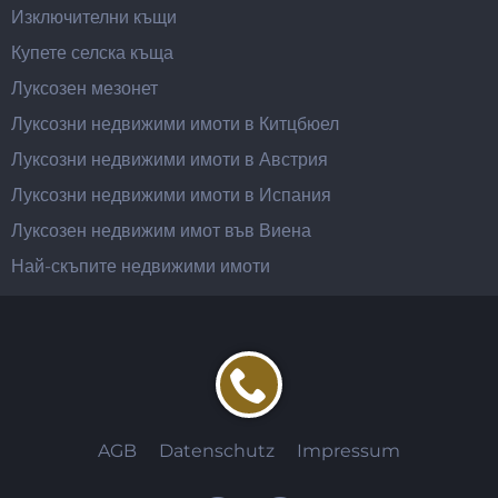
Изключителни къщи
Купете селска къща
Луксозен мезонет
Луксозни недвижими имоти в Китцбюел
Луксозни недвижими имоти в Австрия
Луксозни недвижими имоти в Испания
Луксозен недвижим имот във Виена
Най-скъпите недвижими имоти
AGB
Datenschutz
Impressum