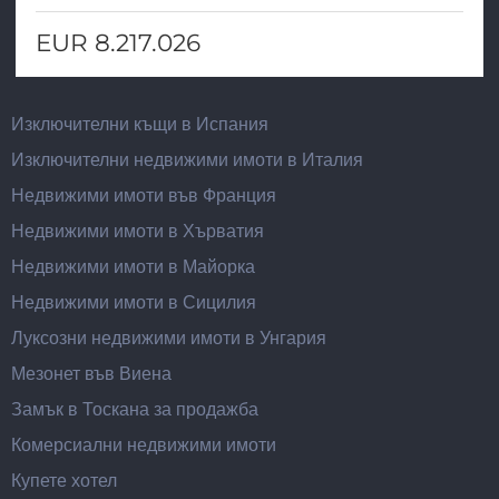
EUR 8.217.026
Изключителни къщи в Испания
Изключителни недвижими имоти в Италия
Недвижими имоти във Франция
Недвижими имоти в Хърватия
Недвижими имоти в Майорка
Недвижими имоти в Сицилия
Луксозни недвижими имоти в Унгария
Мезонет във Виена
Замък в Тоскана за продажба
Комерсиални недвижими имоти
Купете хотел