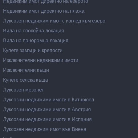
Недвижим имот директно на езерото
Недвижим имот директно на плажа
Луксозен недвижим имот с изглед към езеро
Вила на спокойна локация
Вила на панорамна локация
Купете замъци и крепости
Изключителни недвижими имоти
Изключителни къщи
Купете селска къща
Луксозен мезонет
Луксозни недвижими имоти в Китцбюел
Луксозни недвижими имоти в Австрия
Луксозни недвижими имоти в Испания
Луксозен недвижим имот във Виена