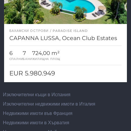
БАХАМСКИ ОСТРОВИ
PARADISE ISLAND
CAPANNA LUSSA, Ocean Club Estates
6
7
724,00 m²
СПАЛНИ
БАНИ
ЖИЛИЩНА ПЛОЩ
EUR 5.980.949
Изключителни къщи в Испания
Изключителни недвижими имоти в Италия
Недвижими имоти във Франция
Недвижими имоти в Хърватия