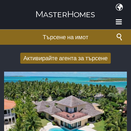
Премини към основното съдържание
Търсене на имот
Активирайте агента за търсене
Получаване на нови резултати от
търсенето по имейл
E-mail адрес
*