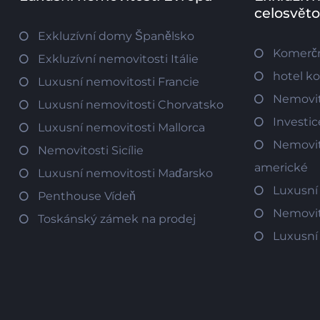
celosvět
Exkluzívní domy Španělsko
Komerčn
Exkluzívní nemovitosti Itálie
hotel k
Luxusní nemovitosti Francie
Nemovit
Luxusní nemovitosti Chorvatsko
Investi
Luxusní nemovitosti Mallorca
Nemovit
Nemovitosti Sicílie
americké
Luxusní nemovitosti Maďarsko
Luxusní
Penthouse Vídeň
Nemovit
Toskánský zámek na prodej
Luxusní