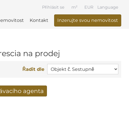
Přihlásit se
m²
EUR
Language
nemovitost
Kontakt
Inzerujte svou nemovitost
rescia na prodej
Řadit dle
dávacího agenta
výsledky vyhledávání