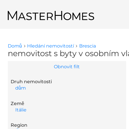
Přejít k hlavnímu obsahu
Zpět na výsledky hledání
Domů
Hledání nemovitostí
Brescia
Jste zde
nemovitost s byty v osobním vla
Obnovit filt
Druh nemovitosti
dům
Země
Itálie
Region