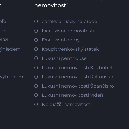
h
nemovitostí
oře
Zámky a hrady na prodej
zera
Exkluzívní nemovitosti
láži
Exkluzívní domy
 výhledem
Koupit venkovský statek
Luxusní penthouse
Luxusní nemovitosti Kitzbühel
m výhledem
Luxusní nemovitosti Rakousko
Luxusní nemovitosti Španělsko
Luxusní nemovitosti Vídeň
Nejdražší nemovitosti