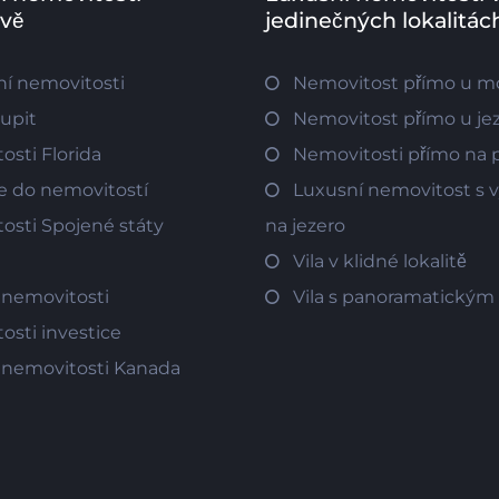
ově
jedinečných lokalitác
í nemovitosti
Nemovitost přímo u m
oupit
Nemovitost přímo u je
osti Florida
Nemovitosti přímo na p
ce do nemovitostí
Luxusní nemovitost s
osti Spojené státy
na jezero
Vila v klidné lokalitě
 nemovitosti
Vila s panoramatický
osti investice
 nemovitosti Kanada