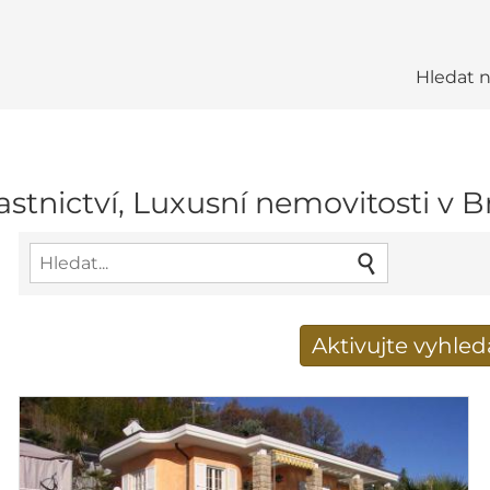
Hledat 
stnictví, Luxusní nemovitosti v B
Aktivujte vyhle
Získat e-mailem nové 
E-mailová adresa
*