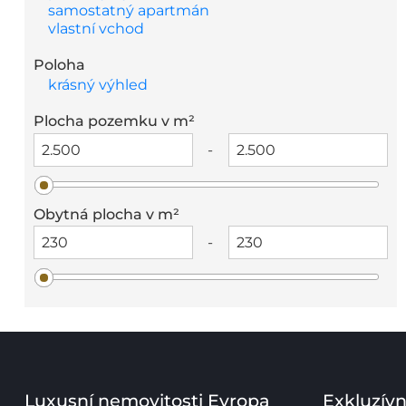
samostatný apartmán
vlastní vchod
Poloha
krásný výhled
Plocha pozemku v m²
-
Obytná plocha v m²
-
Luxusní nemovitosti Evropa
Exkluzívn