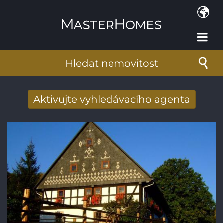
Přejít k hlavnímu obsahu
Hledat nemovitost
Aktivujte vyhledávacího agenta
Získat e-mailem nové výsledky
vyhledávání
E-mailová adresa
*