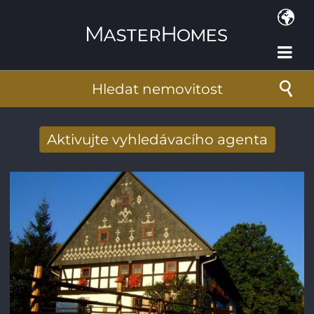
Přejít k hlavnímu obsahu
Hledat nemovitost
Aktivujte vyhledávacího agenta
Získat e-mailem nové výsledky
vyhledávání
E-mailová adresa
*