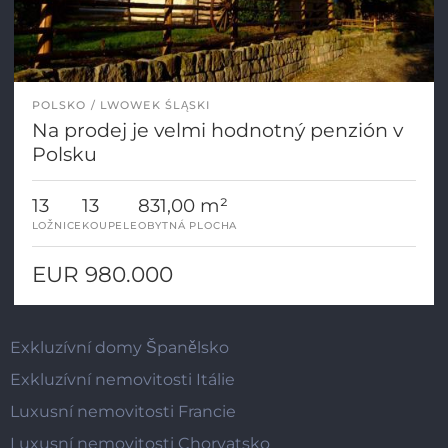
POLSKO
LWOWEK ŚLĄSKI
Na prodej je velmi hodnotný penzión v
Polsku
13
13
831,00 m²
LOŽNICE
KOUPELE
OBYTNÁ PLOCHA
EUR 980.000
Exkluzívní domy Španělsko
Exkluzívní nemovitosti Itálie
Luxusní nemovitosti Francie
Luxusní nemovitosti Chorvatsko