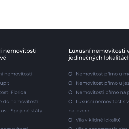
í nemovitosti
Luxusní nemovitosti 
ově
jedinečných lokalitác
í nemovitosti
Nemovitost přímo u m
oupit
Nemovitost přímo u je
osti Florida
Nemovitosti přímo na p
ce do nemovitostí
Luxusní nemovitost s
osti Spojené státy
na jezero
Vila v klidné lokalitě