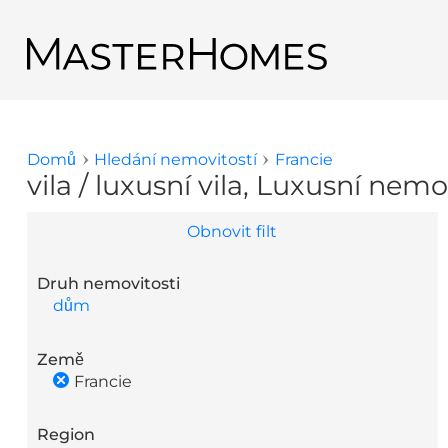
Přejít k hlavnímu obsahu
Zpět na výsledky hledání
Domů
Hledání nemovitostí
Francie
Jste zde
vila / luxusní vila, Luxusní nemo
Obnovit filt
Druh nemovitosti
dům
Země
Francie
Region