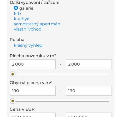
Další vybavení / zařízení
galerie
krb
kuchyň
samostatný apartmán
vlastní vchod
Poloha
krásný výhled
Plocha pozemku v m²
-
Obytná plocha v m²
-
Cena v EUR