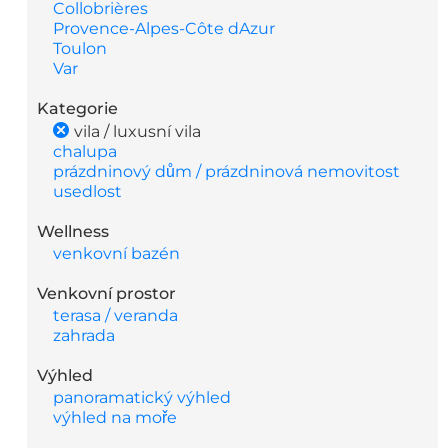
Collobrières
Provence-Alpes-Côte dAzur
Toulon
Var
Kategorie
vila / luxusní vila
chalupa
prázdninový dům / prázdninová nemovitost
usedlost
Wellness
venkovní bazén
Venkovní prostor
terasa / veranda
zahrada
Výhled
panoramatický výhled
výhled na moře