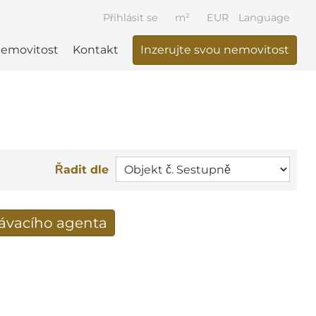
Přihlásit se
m²
EUR
Language
nemovitost
Kontakt
Inzerujte svou nemovitost
Řadit dle
dávacího agenta
výsledky vyhledávání