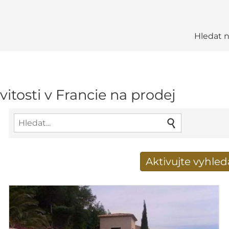
Hledat 
vitosti v Francie na prodej
Aktivujte vyhle
Získat e-mailem nové 
E-mailová adresa
*