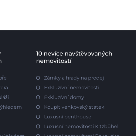
v
10 nevíce navštěvovaných
h
nemovitostí
oře
Zámky a hrady na prodej
zera
Exkluzívní nemovitosti
láži
Exkluzívní domy
 výhledem
Koupit venkovský statek
Luxusní penthouse
Luxusní nemovitosti Kitzbühel