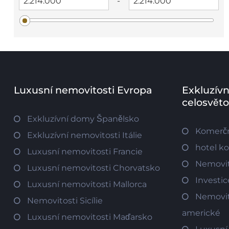
-
Luxusní nemovitosti Evropa
Exkluzívn
celosvět
Exkluzívní domy Španělsko
Komerčn
Exkluzívní nemovitosti Itálie
hotel k
Luxusní nemovitosti Francie
Nemovit
Luxusní nemovitosti Chorvatsko
Investi
Luxusní nemovitosti Mallorca
Nemovit
Nemovitosti Sicílie
americké
Luxusní nemovitosti Maďarsko