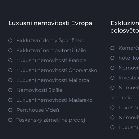
Luxusní nemovitosti Evropa
Exkluzívn
celosvět
Exkluzívní domy Španělsko
Komerčn
Exkluzívní nemovitosti Itálie
hotel k
Luxusní nemovitosti Francie
Nemovit
Luxusní nemovitosti Chorvatsko
Investi
Luxusní nemovitosti Mallorca
Nemovit
Nemovitosti Sicílie
americké
Luxusní nemovitosti Maďarsko
Luxusní
Penthouse Vídeň
Nemovit
Toskánský zámek na prodej
Luxusní