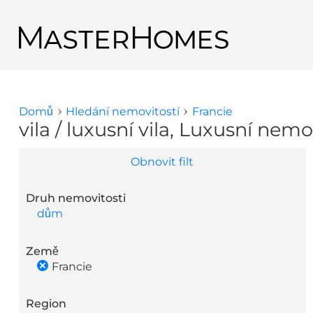
Přejít k hlavnímu obsahu
Zpět na výsledky hledání
Domů
Hledání nemovitostí
Francie
Jste zde
vila / luxusní vila, Luxusní nemo
Obnovit filt
Druh nemovitosti
dům
Země
Francie
Region