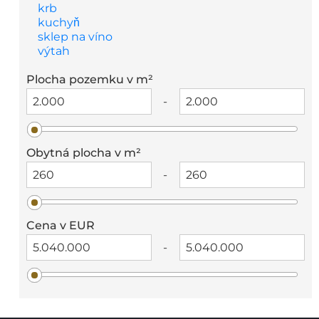
krb
kuchyň
sklep na víno
výtah
Plocha pozemku v m²
-
Obytná plocha v m²
-
Cena v EUR
-