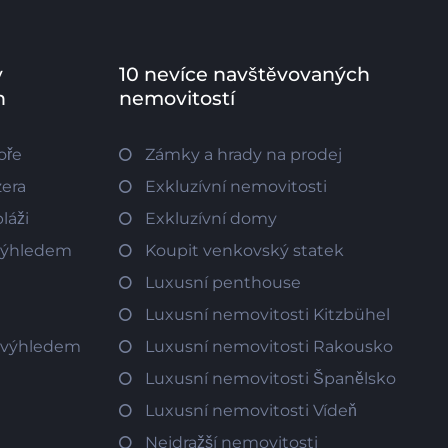
v
10 nevíce navštěvovaných
h
nemovitostí
oře
Zámky a hrady na prodej
zera
Exkluzívní nemovitosti
láži
Exkluzívní domy
 výhledem
Koupit venkovský statek
Luxusní penthouse
Luxusní nemovitosti Kitzbühel
m výhledem
Luxusní nemovitosti Rakousko
Luxusní nemovitosti Španělsko
Luxusní nemovitosti Vídeň
Nejdražší nemovitosti