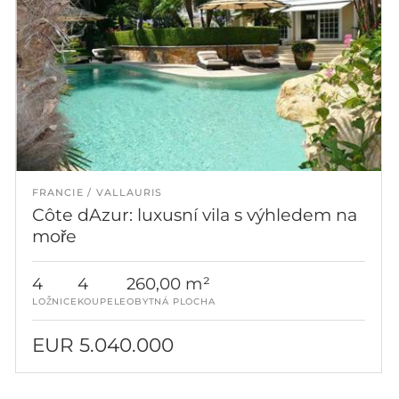
FRANCIE
VALLAURIS
Côte dAzur: luxusní vila s výhledem na
moře
4
4
260,00 m²
LOŽNICE
KOUPELE
OBYTNÁ PLOCHA
EUR 5.040.000