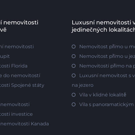
í nemovitosti
Luxusní nemovitosti 
ově
jedinečných lokalitác
í nemovitosti
Nemovitost přímo u m
oupit
Nemovitost přímo u je
osti Florida
Nemovitosti přímo na p
ce do nemovitostí
Luxusní nemovitost s
osti Spojené státy
na jezero
Vila v klidné lokalitě
 nemovitosti
Vila s panoramatický
osti investice
 nemovitosti Kanada