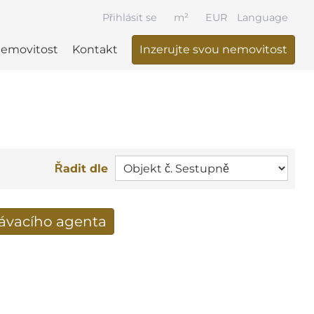
Přihlásit se
m²
EUR
Language
nemovitost
Kontakt
Inzerujte svou nemovitost
Řadit dle
dávacího agenta
výsledky vyhledávání