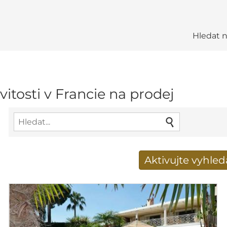
Hledat 
vitosti v Francie na prodej
Aktivujte vyhle
Získat e-mailem nové 
E-mailová adresa
*