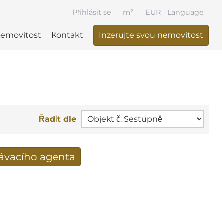
Přihlásit se
m²
EUR
Language
nemovitost
Kontakt
Inzerujte svou nemovitost
Řadit dle
dávacího agenta
výsledky vyhledávání