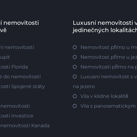
í nemovitosti
Luxusní nemovitosti 
ově
jedinečných lokalitác
í nemovitosti
Nemovitost přímo u m
oupit
Nemovitost přímo u je
osti Florida
Nemovitosti přímo na p
ce do nemovitostí
Luxusní nemovitost s
osti Spojené státy
na jezero
Vila v klidné lokalitě
 nemovitosti
Vila s panoramatický
osti investice
 nemovitosti Kanada