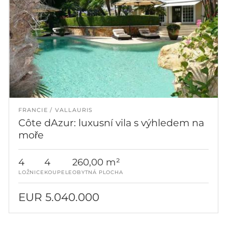
FRANCIE
VALLAURIS
Côte dAzur: luxusní vila s výhledem na
moře
4
4
260,00 m²
LOŽNICE
KOUPELE
OBYTNÁ PLOCHA
EUR 5.040.000