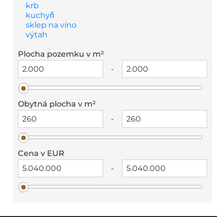
krb
kuchyň
sklep na víno
výtah
Plocha pozemku v m²
-
Obytná plocha v m²
-
Cena v EUR
-