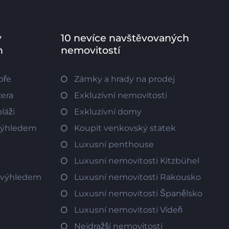
v
10 nevíce navštěvovaných
h
nemovitostí
oře
Zámky a hrady na prodej
zera
Exkluzívní nemovitosti
láži
Exkluzívní domy
 výhledem
Koupit venkovský statek
Luxusní penthouse
Luxusní nemovitosti Kitzbühel
m výhledem
Luxusní nemovitosti Rakousko
Luxusní nemovitosti Španělsko
Luxusní nemovitosti Vídeň
Nejdražší nemovitosti