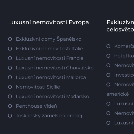
Luxusní nemovitosti Evropa
Exkluzívn
celosvět
Exkluzívní domy Španělsko
Komerčn
Exkluzívní nemovitosti Itálie
hotel k
Luxusní nemovitosti Francie
Nemovit
Luxusní nemovitosti Chorvatsko
Investi
Luxusní nemovitosti Mallorca
Nemovit
Nemovitosti Sicílie
americké
Luxusní nemovitosti Maďarsko
Luxusní
Penthouse Vídeň
Nemovit
Toskánský zámek na prodej
Luxusní