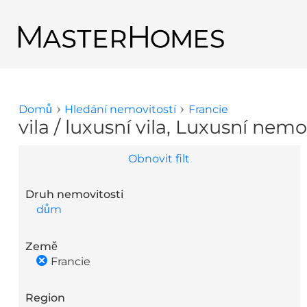
Přejít k hlavnímu obsahu
Zpět na výsledky hledání
Domů
Hledání nemovitostí
Francie
Jste zde
vila / luxusní vila, Luxusní nemo
Obnovit filt
Druh nemovitosti
dům
Země
Francie
Region