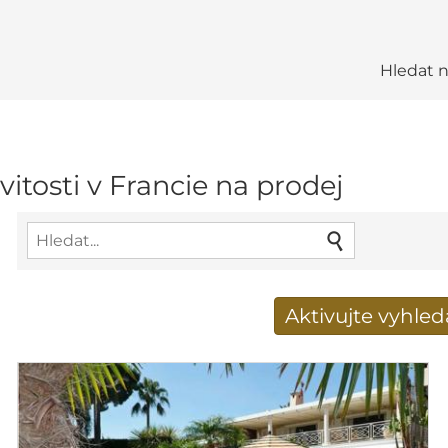
Hledat 
vitosti v Francie na prodej
Aktivujte vyhle
Získat e-mailem nové 
E-mailová adresa
*