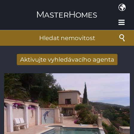
Přejít k hlavnímu obsahu
Hledat nemovitost
Aktivujte vyhledávacího agenta
Získat e-mailem nové výsledky
vyhledávání
E-mailová adresa
*