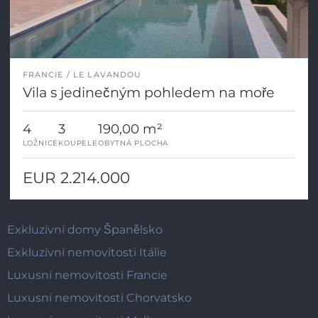
FRANCIE
LE LAVANDOU
Vila s jedinečným pohledem na moře
4
3
190,00 m²
LOŽNICE
KOUPELE
OBYTNÁ PLOCHA
EUR 2.214.000
Exkluzívní domy Španělsko
Exkluzívní nemovitosti Itálie
Luxusní nemovitosti Francie
Luxusní nemovitosti Chorvatsko