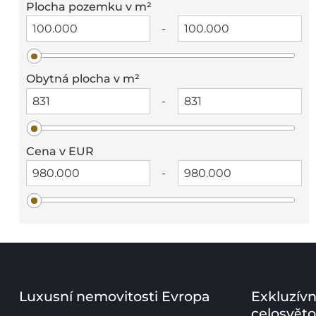
Plocha pozemku v m²
-
Obytná plocha v m²
-
Cena v EUR
-
Luxusní nemovitosti Evropa
Exkluzívn
celosvět