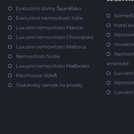
Exkluzívní domy Španělsko
Komerčn
Exkluzívní nemovitosti Itálie
hotel k
Luxusní nemovitosti Francie
Nemovit
Luxusní nemovitosti Chorvatsko
Investi
Luxusní nemovitosti Mallorca
Nemovit
Nemovitosti Sicílie
americké
Luxusní nemovitosti Maďarsko
Luxusní
Penthouse Vídeň
Nemovit
Toskánský zámek na prodej
Luxusní