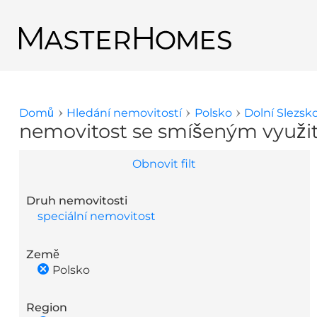
Přejít k hlavnímu obsahu
Zpět na výsledky hledání
Domů
Hledání nemovitostí
Polsko
Dolní Slezsk
Jste zde
nemovitost se smíšeným využití
Obnovit filt
Druh nemovitosti
speciální nemovitost
Země
Polsko
Region