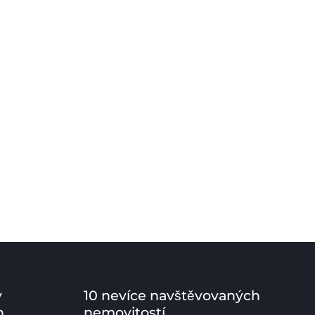
v
10 nevíce navštěvovaných
h
nemovitostí