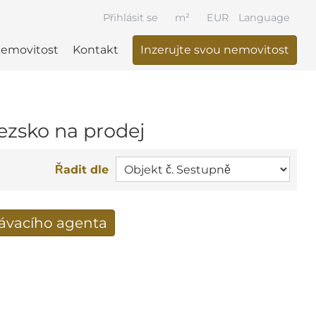
Přihlásit se
m²
EUR
Language
nemovitost
Kontakt
Inzerujte svou nemovitost
ezsko na prodej
Řadit dle
dávacího agenta
výsledky vyhledávání