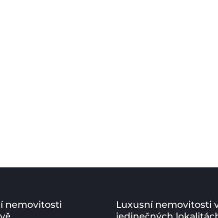
í nemovitosti
Luxusní nemovitosti 
ově
jedinečných lokalitác