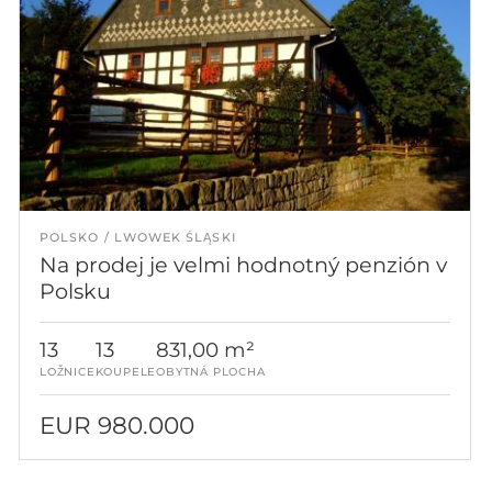
POLSKO
LWOWEK ŚLĄSKI
Na prodej je velmi hodnotný penzión v
Polsku
13
13
831,00 m²
LOŽNICE
KOUPELE
OBYTNÁ PLOCHA
EUR 980.000