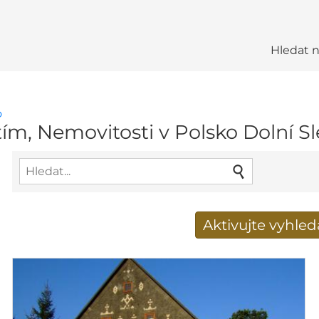
Hledat 
o
m, Nemovitosti v Polsko Dolní Sl
Aktivujte vyhle
Získat e-mailem nové 
E-mailová adresa
*