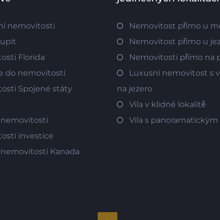
í nemovitosti
Nemovitost přímo u m
oupit
Nemovitost přímo u je
osti Florida
Nemovitosti přímo na p
ce do nemovitostí
Luxusní nemovitost s
osti Spojené státy
na jezero
Vila v klidné lokalitě
 nemovitosti
Vila s panoramatický
osti investice
 nemovitosti Kanada