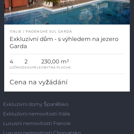
ITÁLIE
PADENGHE SUL GARDA
Exkluzivní dům - s výhledem na jezero
Garda
4
2
230,00 m²
LOŽNICE
KOUPELE
OBYTNÁ PLOCHA
Cena na vyžádání
Exkluzívní domy Španělsko
Exkluzívní nemovitosti Itálie
Luxusní nemovitosti Francie
Luxusní nemovitosti Chorvatsko