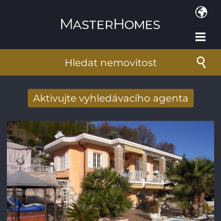
Přejít k hlavnímu obsahu
Hledat nemovitost
Aktivujte vyhledávacího agenta
Získat e-mailem nové výsledky
vyhledávání
E-mailová adresa
*