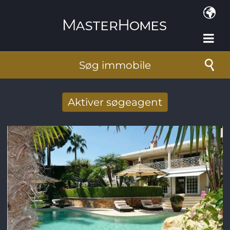
Gå til hovedindhold
Søg immobile
Aktiver søgeagent
Taget imod nye søg resultat per mail
E-mail-adresse
*