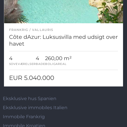
FRANKRIG
VALLAURIS
Côte dAzur: Luksusvilla med udsigt over
havet
4
4
260,00 m²
SOVEVÆRELSER
BADE
BOLIGAREAL
EUR 5.040.000
Eksklusive hus Spanien
Eksklusive immobiles Italien
Immobile Frankrig
Immobile Kroatien