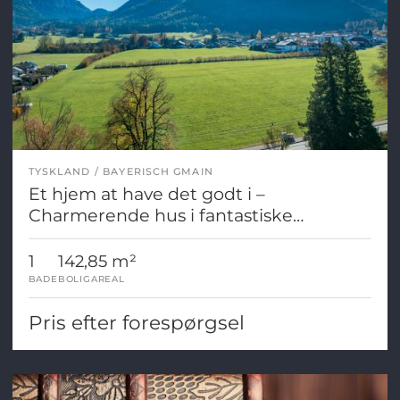
TYSKLAND
BAYERISCH GMAIN
Et hjem at have det godt i –
Charmerende hus i fantastiske
naturlige omgivelser i Bayerisch Gmain
1
142,85 m²
BADE
BOLIGAREAL
Pris efter forespørgsel