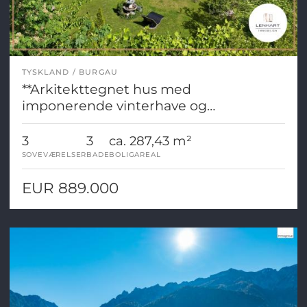
TYSKLAND
BURGAU
**Arkitekttegnet hus med
imponerende vinterhave og
parklignende grund**
3
3
ca. 287,43 m²
SOVEVÆRELSER
BADE
BOLIGAREAL
EUR 889.000