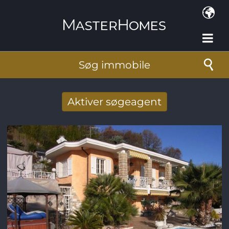
Gå til hovedindhold
Søg immobile
Aktiver søgeagent
Taget imod nye søg resultat per mail
E-mail-adresse
*