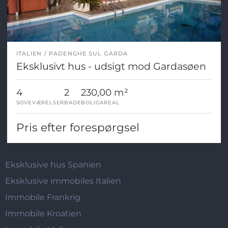
ITALIEN
PADENGHE SUL GARDA
Eksklusivt hus - udsigt mod Gardasøen
4
2
230,00 m²
SOVEVÆRELSER
BADE
BOLIGAREAL
Pris efter forespørgsel
Eksklusive hus Spanien
Eksklusive immobiles Italien
Immobile Frankrig
Immobile Kroatien