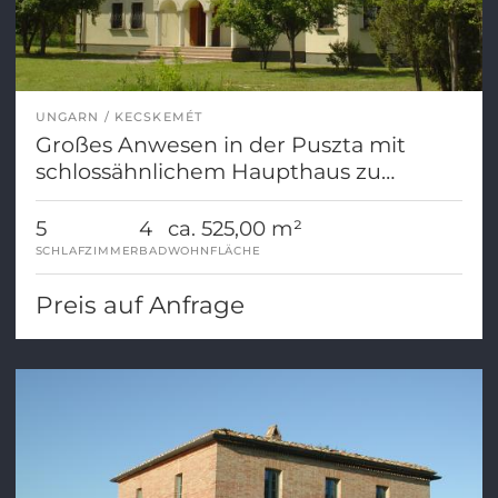
UNGARN
KECSKEMÉT
Großes Anwesen in der Puszta mit
schlossähnlichem Haupthaus zu
verkaufen
5
4
ca. 525,00 m²
SCHLAFZIMMER
BAD
WOHNFLÄCHE
Preis auf Anfrage