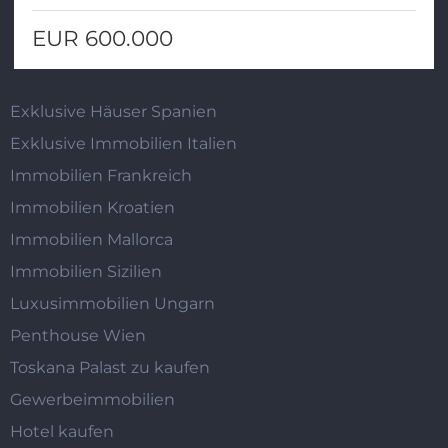
EUR 600.000
Exklusive Häuser Spanien
Exklusive Immobilien Italien
Immobilien Frankreich
Immobilien Kroatien
Immobilien Mallorca
Immobilien Sizilien
Luxusimmobilien Ungarn
Penthouse Wien
Toskana Palast zu kaufen
Gewerbeimmobilien
Hotel kaufen