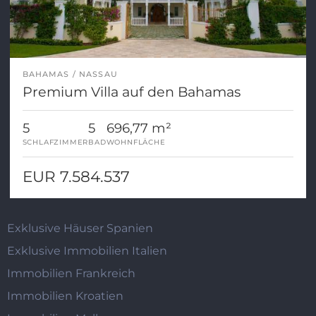
BAHAMAS
NASSAU
Premium Villa auf den Bahamas
5
5
696,77 m²
SCHLAFZIMMER
BAD
WOHNFLÄCHE
EUR 7.584.537
Exklusive Häuser Spanien
Exklusive Immobilien Italien
Immobilien Frankreich
Immobilien Kroatien