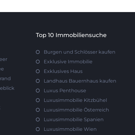
Top 10 Immobiliensuche
Burgen und Schlösser kaufen
eer
Exklusive Immobilie
ee
Exklusives Haus
trand
Landhaus Bauernhaus kaufen
eblick
Luxus Penthouse
Luxusimmobilie Kitzbühel
k
Luxusimmobilie Österreich
Luxusimmobilie Spanien
Luxusimmobilie Wien