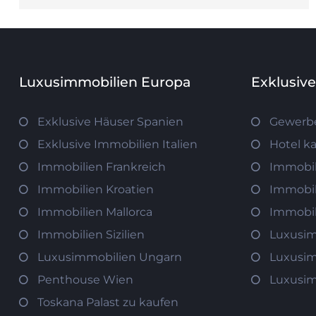
Luxusimmobilien Europa
Exklusiv
Exklusive Häuser Spanien
Gewerb
Exklusive Immobilien Italien
Hotel k
Immobilien Frankreich
Immobil
Immobilien Kroatien
Immobil
Immobilien Mallorca
Immobil
Immobilien Sizilien
Luxusim
Luxusimmobilien Ungarn
Luxusim
Penthouse Wien
Luxusim
Toskana Palast zu kaufen