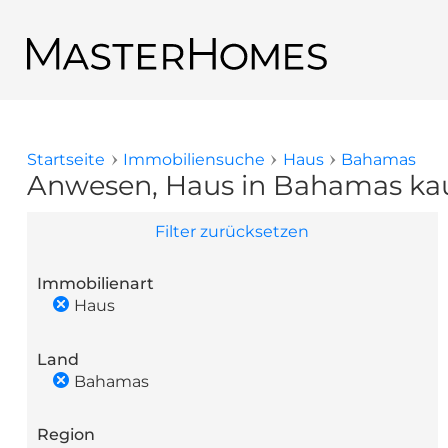
Direkt zum Inhalt
Zurück zu den Suchergebnissen
Startseite
Immobiliensuche
Haus
Bahamas
Sie sind hier
Anwesen, Haus in Bahamas ka
Filter zurücksetzen
Immobilienart
Haus
Land
Bahamas
Region