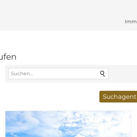
Immo
ufen
Suchagent 
Neue Suchergebnisse
E-Mail-Adresse
*