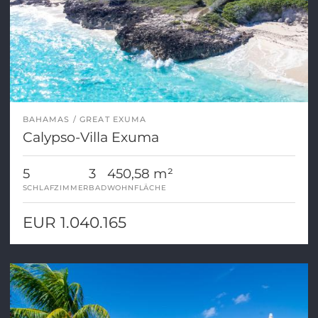
BAHAMAS
GREAT EXUMA
Calypso-Villa Exuma
5
3
450,58 m²
SCHLAFZIMMER
BAD
WOHNFLÄCHE
EUR 1.040.165