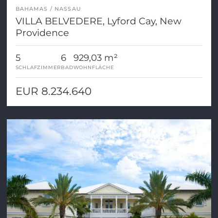
BAHAMAS
NASSAU
VILLA BELVEDERE, Lyford Cay, New
Providence
5
6
929,03 m²
SCHLAFZIMMER
BAD
WOHNFLÄCHE
EUR 8.234.640