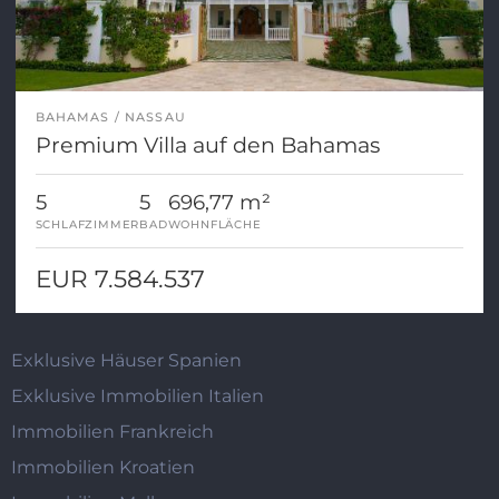
BAHAMAS
NASSAU
Premium Villa auf den Bahamas
5
5
696,77 m²
SCHLAFZIMMER
BAD
WOHNFLÄCHE
EUR 7.584.537
Exklusive Häuser Spanien
Exklusive Immobilien Italien
Immobilien Frankreich
Immobilien Kroatien