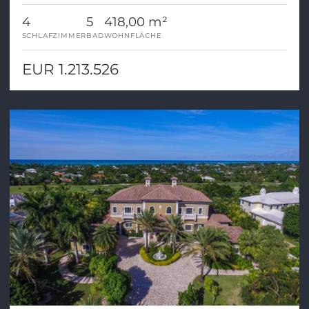
4
5
418,00 m²
SCHLAFZIMMER
BAD
WOHNFLÄCHE
EUR 1.213.526