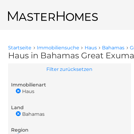
Direkt zum Inhalt
Zurück zu den Suchergebnissen
Startseite
Immobiliensuche
Haus
Bahamas
G
Sie sind hier
Haus in Bahamas Great Exuma
Filter zurücksetzen
Immobilienart
Haus
Land
Bahamas
Region