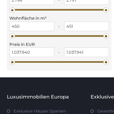
-
Wohnfläche in m²
-
Preis in EUR
-
Luxusimmobilien Europa
Exklusiv
Exklusive Häuser Spanien
Gewerb