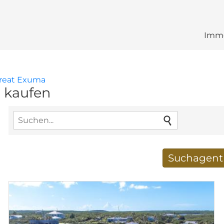
Immo
reat Exuma
 kaufen
Suchagent 
Neue Suchergebnisse
E-Mail-Adresse
*