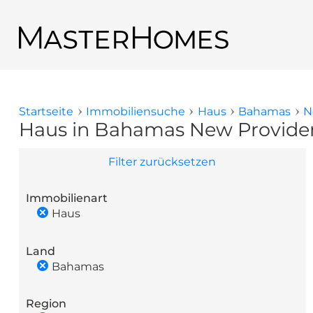
Direkt zum Inhalt
Zurück zu den Suchergebnissen
Startseite
Immobiliensuche
Haus
Bahamas
N
Sie sind hier
Haus in Bahamas New Providenc
Filter zurücksetzen
Immobilienart
Haus
Land
Bahamas
Region