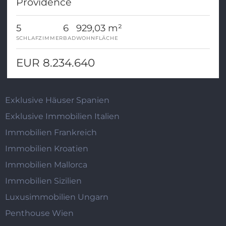
Providence
5
6
929,03 m²
SCHLAFZIMMER
BAD
WOHNFLÄCHE
EUR 8.234.640
Exklusive Häuser Spanien
Exklusive Immobilien Italien
Immobilien Frankreich
Immobilien Kroatien
Immobilien Mallorca
Immobilien Sizilien
Luxusimmobilien Ungarn
Penthouse Wien