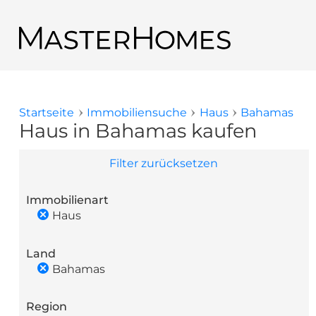
Direkt zum Inhalt
Zurück zu den Suchergebnissen
Startseite
Immobiliensuche
Haus
Bahamas
Sie sind hier
Haus in Bahamas kaufen
Filter zurücksetzen
Immobilienart
Haus
Land
Bahamas
Region