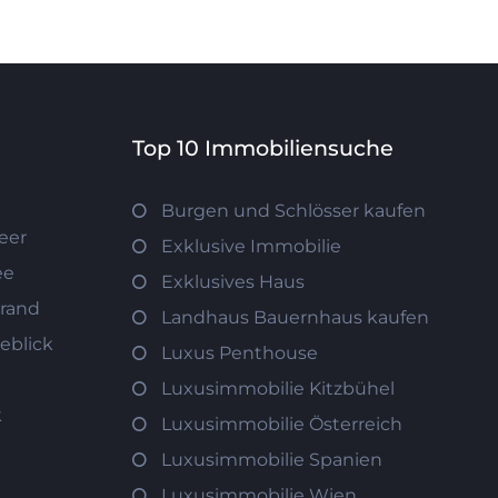
Top 10 Immobiliensuche
Burgen und Schlösser kaufen
eer
Exklusive Immobilie
ee
Exklusives Haus
trand
Landhaus Bauernhaus kaufen
eblick
Luxus Penthouse
Luxusimmobilie Kitzbühel
k
Luxusimmobilie Österreich
Luxusimmobilie Spanien
Luxusimmobilie Wien