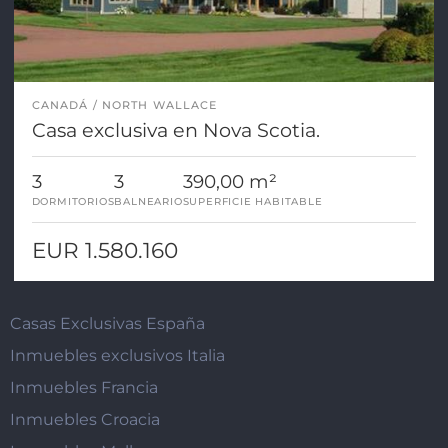
CANADÁ
NORTH WALLACE
Casa exclusiva en Nova Scotia.
3
3
390,00 m²
DORMITORIOS
BALNEARIO
SUPERFICIE HABITABLE
EUR 1.580.160
Casas Exclusivas España
Inmuebles exclusivos Italia
Inmuebles Francia
Inmuebles Croacia