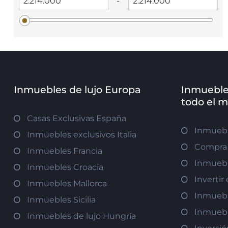
-
Inmuebles de lujo Europa
Inmueble
todo el 
Casas Exclusivas España
Inmuebl
Inmuebles exclusivos Italia
Compra 
Inmuebles Francia
Inmuebl
Inmuebles Croacia
Inverti
Inmuebles Mallorca
Inmuebl
Inmuebles Sicilia
Inmuebl
Inmuebles de lujo Hungría