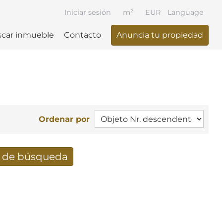
Iniciar sesión
m²
EUR
Language
car inmueble
Contacto
Anuncia tu propiedad
Ordenar por
e de búsqueda
ueda recibidos por e-mail