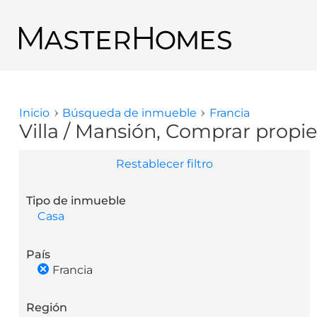
Pasar al contenido principal
Regresar a los resultados de búsqueda
Inicio
Búsqueda de inmueble
Francia
Usted está aquí
Villa / Mansión, Comprar propie
Restablecer filtro
Tipo de inmueble
Casa
País
Francia
Región