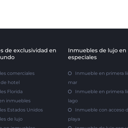
s de exclusividad en
Inmuebles de lujo en
mundo
especiales
es comerciales
Inmueble en primera lí
de hotel
mar
es Florida
Inmueble en primera lí
r en inmuebles
lago
es Estados Unidos
Inmueble con acceso di
es de lujo
playa