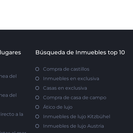
 lugares
Búsqueda de Inmuebles top 10
Compra de castillos
nea del
Inmuebles en exclusiva
Casas en exclusiva
nea del
Compra de casa de campo
Ático de lujo
recto a la
Inmuebles de lujo Kitzbühel
Inmuebles de lujo Austria