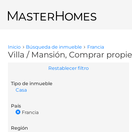
Pasar al contenido principal
Regresar a los resultados de búsqueda
Inicio
Búsqueda de inmueble
Francia
Usted está aquí
Villa / Mansión, Comprar propie
Restablecer filtro
Tipo de inmueble
Casa
País
Francia
Región