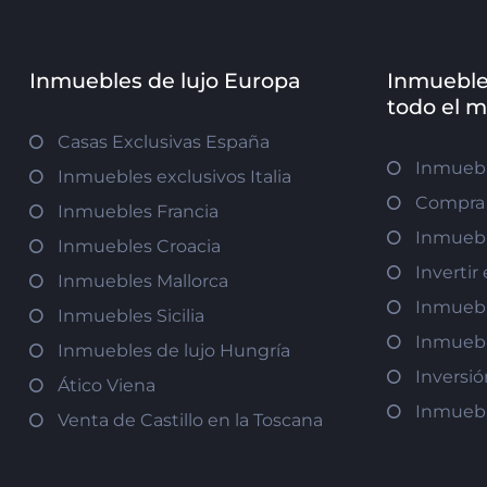
Inmuebles de lujo Europa
Inmueble
todo el 
Casas Exclusivas España
Inmuebl
Inmuebles exclusivos Italia
Compra 
Inmuebles Francia
Inmuebl
Inmuebles Croacia
Inverti
Inmuebles Mallorca
Inmuebl
Inmuebles Sicilia
Inmuebl
Inmuebles de lujo Hungría
Inversi
Ático Viena
Inmuebl
Venta de Castillo en la Toscana