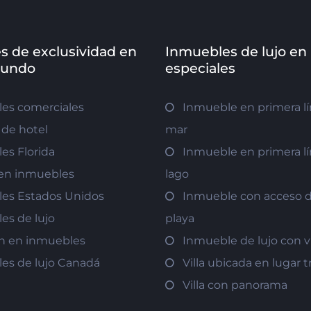
s de exclusividad en
Inmuebles de lujo en
mundo
especiales
es comerciales
Inmueble en primera lí
de hotel
mar
es Florida
Inmueble en primera lí
r en inmuebles
lago
es Estados Unidos
Inmueble con acceso di
es de lujo
playa
ón en inmuebles
Inmueble de lujo con v
es de lujo Canadá
Villa ubicada en lugar t
Villa con panorama