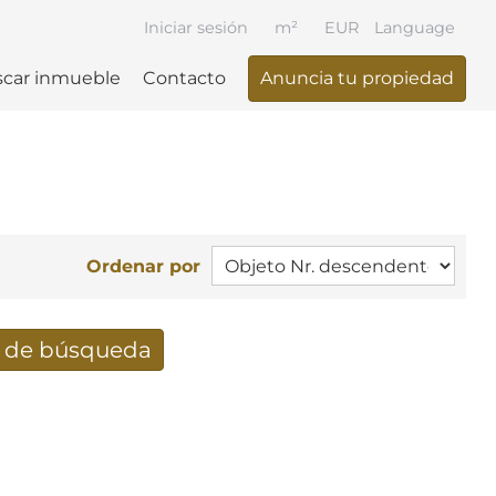
Iniciar sesión
m²
EUR
Language
car inmueble
Contacto
Anuncia tu propiedad
Ordenar por
e de búsqueda
ueda recibidos por e-mail