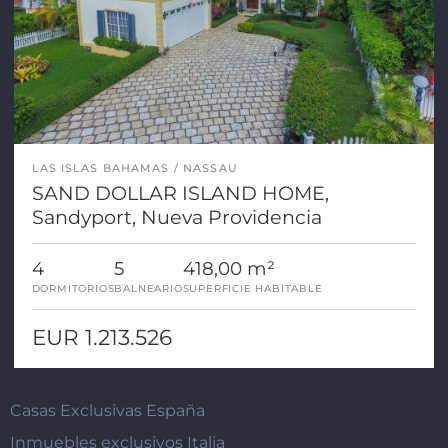
LAS ISLAS BAHAMAS
NASSAU
SAND DOLLAR ISLAND HOME,
Sandyport, Nueva Providencia
4
5
418,00 m²
DORMITORIOS
BALNEARIO
SUPERFICIE HABITABLE
EUR 1.213.526
Casas Exclusivas España
Inmuebles exclusivos Italia