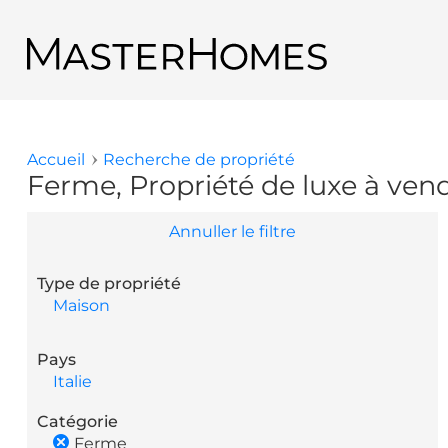
Aller au contenu principal
Retour aux résultats de recherche
Accueil
Recherche de propriété
Vous êtes ici
Ferme, Propriété de luxe à ven
Annuller le filtre
Type de propriété
Maison
Pays
Italie
Catégorie
Ferme