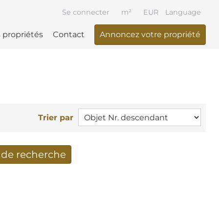
Se connecter
m²
EUR
Language
 propriétés
Contact
Annoncez votre propriété
Trier par
t de recherche
cherche reçus par Email