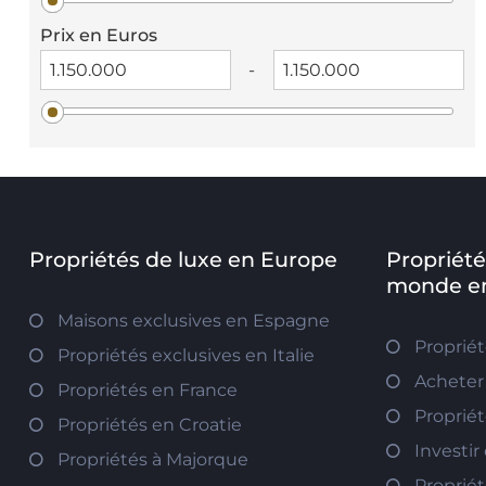
Prix en Euros
-
Propriétés de luxe en Europe
Propriété
monde en
Maisons exclusives en Espagne
Proprié
Propriétés exclusives en Italie
Acheter
Propriétés en France
Propriét
Propriétés en Croatie
Investir
Propriétés à Majorque
Propriét