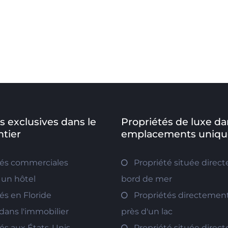
s exclusives dans le
Propriétés de luxe da
tier
emplacements uniqu
tés commerciales
Propriété située direc
 un hôtel
bord de mer
és en Floride
Propriétés directement
 dans l'immobilier
près d'un lac
és aux États-Unis
Propriété située direc