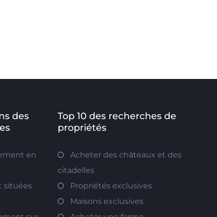
ns des
Top 10 des recherches de
es
propriétés
tement en
Acheter des châteaux et des
citadelles
 situées
Propriétés exclusives
Maisons exclusives
tement sur
Acheter une ferme