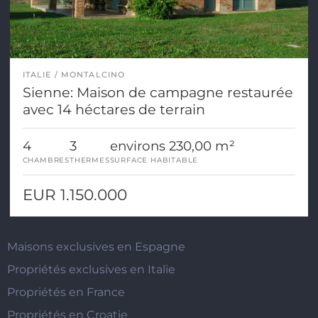
ITALIE
MONTALCINO
Sienne: Maison de campagne restaurée
avec 14 héctares de terrain
4
3
environs 230,00 m²
CHAMBRES
THERMES
SURFACE HABITABLE
EUR 1.150.000
Maisons exclusives en Espagne
Propriétés exclusives en Italie
Propriétés en France
Propriétés en Croatie