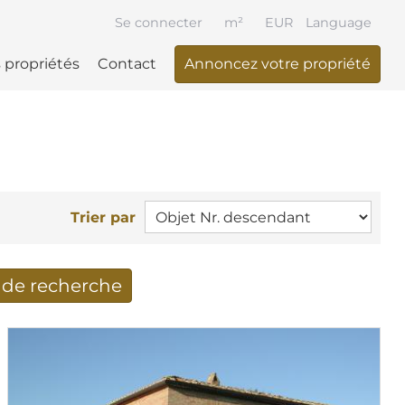
Se connecter
m²
EUR
Language
 propriétés
Contact
Annoncez votre propriété
Trier par
t de recherche
cherche reçus par Email