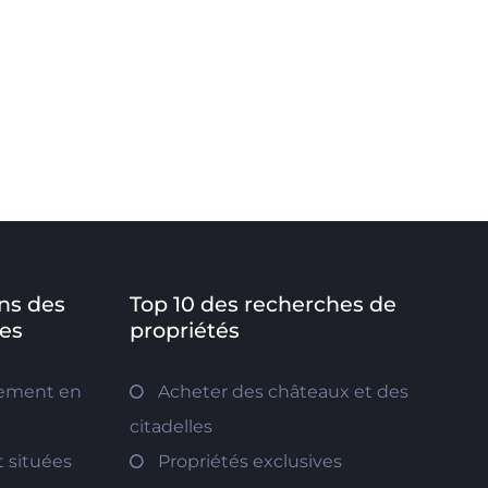
ns des
Top 10 des recherches de
es
propriétés
tement en
Acheter des châteaux et des
citadelles
 situées
Propriétés exclusives