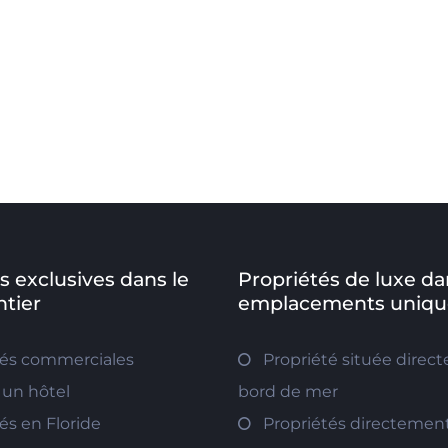
s exclusives dans le
Propriétés de luxe da
tier
emplacements uniqu
tés commerciales
Propriété située direc
 un hôtel
bord de mer
és en Floride
Propriétés directement