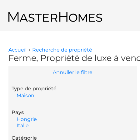
Aller au contenu principal
Retour aux résultats de recherche
Accueil
Recherche de propriété
Vous êtes ici
Ferme, Propriété de luxe à ven
Annuller le filtre
Type de propriété
Maison
Pays
Hongrie
Italie
Catégorie