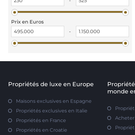
-
Prix en Euros
-
Propriétés de luxe en Europe
Propriété
monde en
Maisons exclusives en Espagne
Proprié
Propriétés exclusives en Italie
Acheter
Propriétés en France
Propriét
Propriétés en Croatie