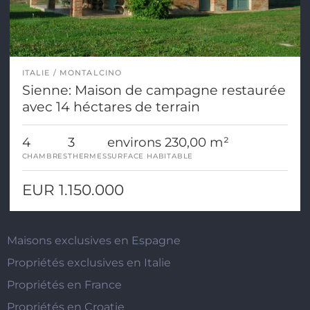
ITALIE
MONTALCINO
Sienne: Maison de campagne restaurée
avec 14 héctares de terrain
4
3
environs 230,00 m²
CHAMBRES
THERMES
SURFACE HABITABLE
EUR 1.150.000
Maisons exclusives en Espagne
Propriétés exclusives en Italie
Propriétés en France
Propriétés en Croatie