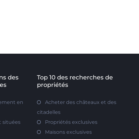
ns des
Top 10 des recherches de
es
propriétés
tement en
Acheter des châteaux et des
citadelles
 situées
Propriétés exclusives
Maisons exclusives