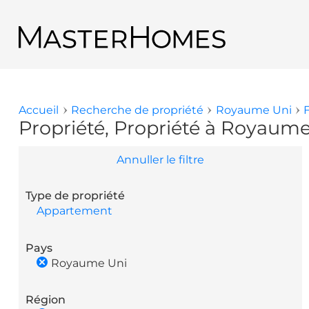
Aller au contenu principal
Retour aux résultats de recherche
Accueil
Recherche de propriété
Royaume Uni
Vous êtes ici
Propriété, Propriété à Royaume
Annuller le filtre
Type de propriété
Appartement
Pays
Royaume Uni
Région