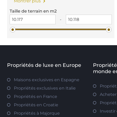
Montrer plus
Taille de terrain en m2
-
Propriétés de luxe en Europe
Propriété
monde en
Maisons exclusives en Espagne
Proprié
Propriétés exclusives en Italie
Acheter
Propriétés en France
Propriét
Propriétés en Croatie
Investir
Propriétés à Majorque