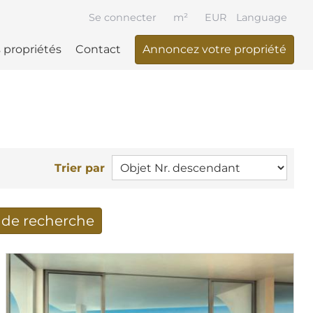
Se connecter
m²
EUR
Language
 propriétés
Contact
Annoncez votre propriété
Trier par
t de recherche
cherche reçus par Email