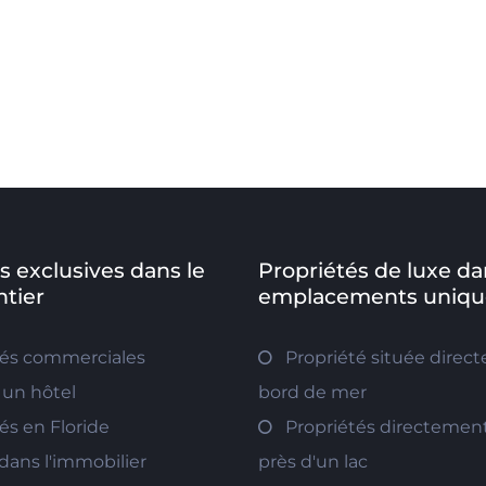
s exclusives dans le
Propriétés de luxe da
tier
emplacements uniqu
tés commerciales
Propriété située direc
 un hôtel
bord de mer
és en Floride
Propriétés directement
 dans l'immobilier
près d'un lac