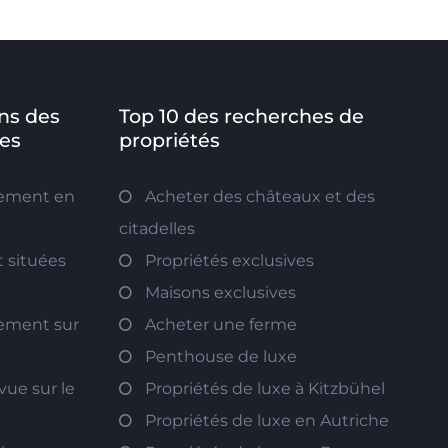
ns des
Top 10 des recherches de
es
propriétés
tement en
Acheter des châteaux et des
citadelles
 situées
Propriétés exclusives
Maisons exclusives
tement sur
Acheter une ferme
Penthouse de luxe
vue sur le
Propriétés de luxe à Kitzbühel
Propriétés de luxe en Autriche