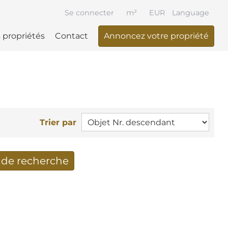
Se connecter
m²
EUR
Language
 propriétés
Contact
Annoncez votre propriété
Trier par
t de recherche
cherche reçus par Email