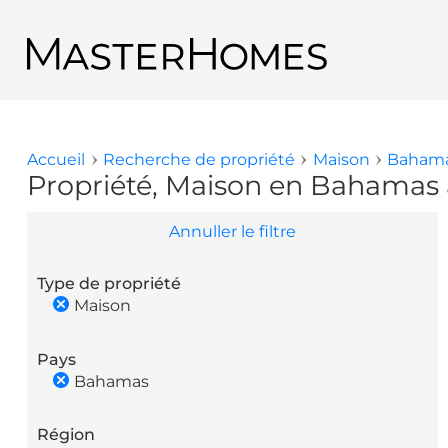
Aller au contenu principal
Retour aux résultats de recherche
Accueil
Recherche de propriété
Maison
Baham
Vous êtes ici
Propriété, Maison en Bahamas 
Annuller le filtre
Type de propriété
Maison
Pays
Bahamas
Région