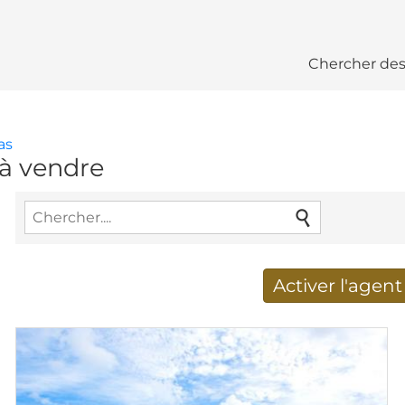
Chercher des
as
à vendre
Activer l'agen
Nouveaux résultats de re
Adresse de courriel
*