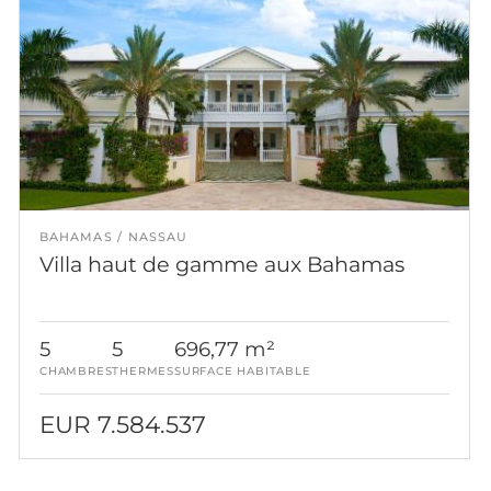
BAHAMAS
NASSAU
Villa haut de gamme aux Bahamas
5
5
696,77 m²
CHAMBRES
THERMES
SURFACE HABITABLE
EUR 7.584.537