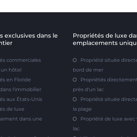
s exclusives dans le
Propriétés de luxe da
tier
emplacements uniqu
tés commerciales
Propriété située direc
 un hôtel
bord de mer
és en Floride
Propriétés directement
 dans l'immobilier
près d'un lac
és aux États-Unis
Propriété située direc
és de luxe
la plage
ssement dans une
Propriété de luxe avec 
lac