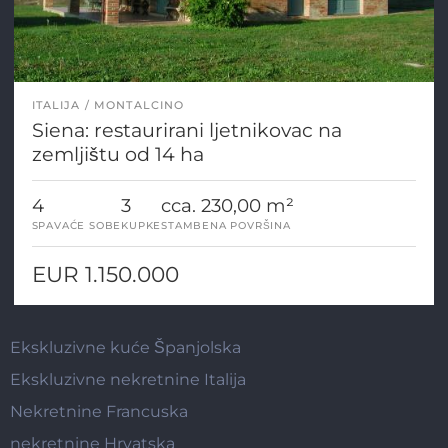
ITALIJA
MONTALCINO
Siena: restaurirani ljetnikovac na
zemljištu od 14 ha
4
3
cca. 230,00 m²
SPAVAĆE SOBE
KUPKE
STAMBENA POVRŠINA
EUR 1.150.000
Ekskluzivne kuće Španjolska
Ekskluzivne nekretnine Italija
Nekretnine Francuska
nekretnine Hrvatska