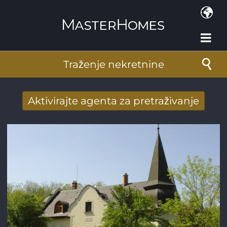
Skoči na glavni sadržaj
Traženje nekretnine
Aktivirajte agenta za pretraživanje
Novi rezultati potražnje stigli su na mail
Adresa e-pošte
*