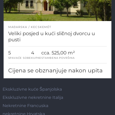
MAĐARSKA
KECSKEMÉT
Veliki posjed u kući sličnoj dvorcu u
pusti
5
4
cca. 525,00 m²
SPAVAĆE SOBE
KUPKE
STAMBENA POVRŠINA
Cijena se obznanjuje nakon upita
Ekskluzivne kuće Španjolska
Ekskluzivne nekretnine Italija
Nekretnine Francuska
nekretnine Hrvatska