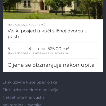
MAĐARSKA
KECSKEMÉT
Veliki posjed u kući sličnoj dvorcu u
pusti
5
4
cca. 525,00 m²
SPAVAĆE SOBE
KUPKE
STAMBENA POVRŠINA
Cijena se obznanjuje nakon upita
Ekskluzivne kuće Španjolska
Ekskluzivne nekretnine Italija
Nekretnine Francuska
nekretnine Hrvatska