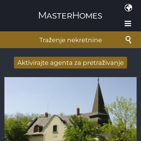
Skoči na glavni sadržaj
Traženje nekretnine
Aktivirajte agenta za pretraživanje
Novi rezultati potražnje stigli su na mail
Adresa e-pošte
*