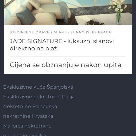
SJEDINJENE DRAVE
MIAMI - SUNNY ISLES BEACH
JADE SIGNATURE - luksuzni stanovi
direktno na plaži
Cijena se obznanjuje nakon upita
Ekskluzivne kuće Španjolska
Ekskluzivne nekretnine Italija
Nekretnine Francuska
nekretnine Hrvatska
Mallorca nekretnine
nekretnine Sicilija