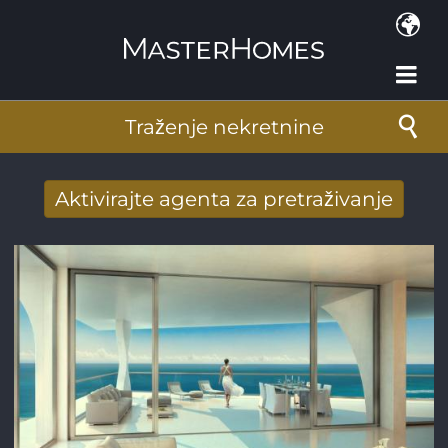
Skoči na glavni sadržaj
Traženje nekretnine
Aktivirajte agenta za pretraživanje
Novi rezultati potražnje stigli su na mail
Adresa e-pošte
*