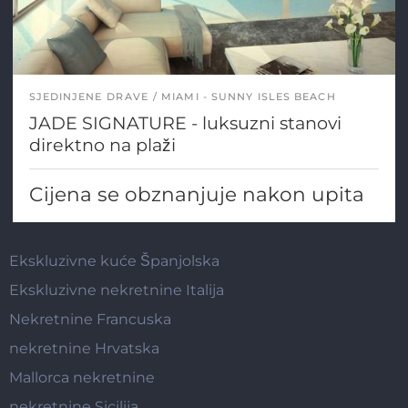
SJEDINJENE DRAVE
MIAMI - SUNNY ISLES BEACH
JADE SIGNATURE - luksuzni stanovi
direktno na plaži
Cijena se obznanjuje nakon upita
Ekskluzivne kuće Španjolska
Ekskluzivne nekretnine Italija
Nekretnine Francuska
nekretnine Hrvatska
Mallorca nekretnine
nekretnine Sicilija