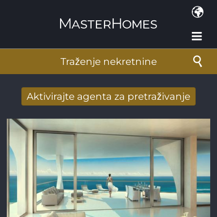
Skoči na glavni sadržaj
Traženje nekretnine
Aktivirajte agenta za pretraživanje
Novi rezultati potražnje stigli su na mail
Adresa e-pošte
*