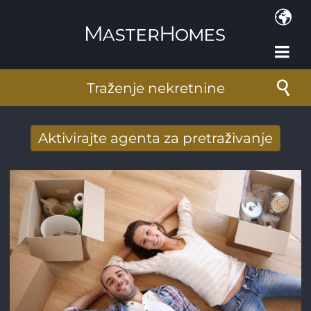
Skoči na glavni sadržaj
Traženje nekretnine
Aktivirajte agenta za pretraživanje
Novi rezultati potražnje stigli su na mail
Adresa e-pošte
*