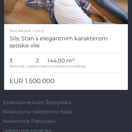
ŠVICARSKA
SILS
Sils: Stan s elegantnim karakterom
seoske vile
3
2
144,00 m²
SPAVAĆE SOBE
KUPKE
STAMBENA POVRŠINA
EUR 1.500.000
Ekskluzivne kuće Španjolska
Ekskluzivne nekretnine Italija
Nekretnine Francuska
nekretnine Hrvatska