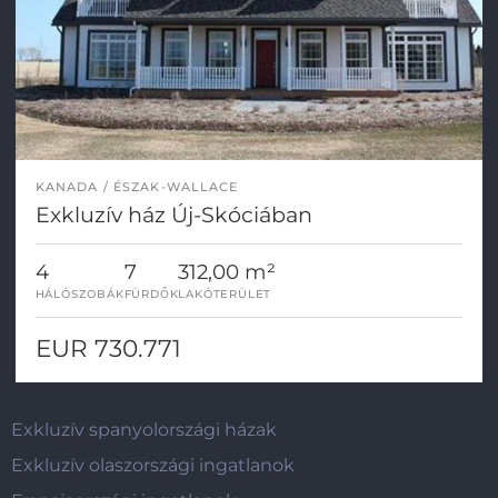
KANADA
ÉSZAK-WALLACE
Exkluzív ház Új-Skóciában
4
7
312,00 m²
HÁLÓSZOBÁK
FÜRDŐK
LAKÓTERÜLET
EUR 730.771
Exkluzív spanyolországi házak
Exkluzív olaszországi ingatlanok