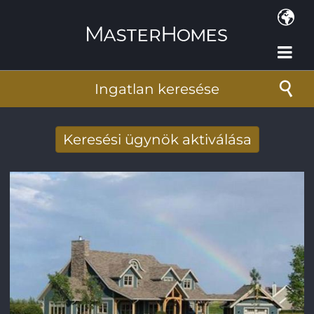
Ugrás a tartalomra
Ingatlan keresése
Keresési ügynök aktiválása
Új keresési eredmények fogadása e-
mailben
E-mail cím
*