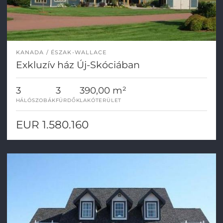
KANADA
ÉSZAK-WALLACE
Exkluzív ház Új-Skóciában
3
3
390,00 m²
HÁLÓSZOBÁK
FÜRDŐK
LAKÓTERÜLET
EUR 1.580.160