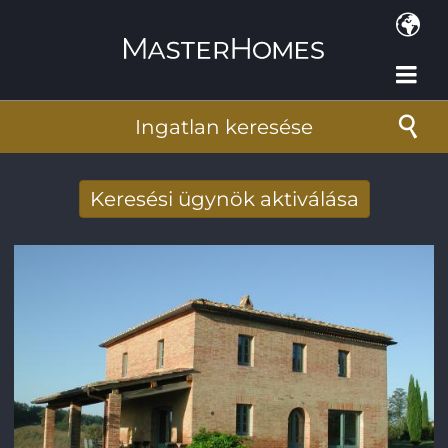
Ugrás a tartalomra
Ingatlan keresése
Keresési ügynök aktiválása
Új keresési eredmények fogadása e-
mailben
E-mail cím
*