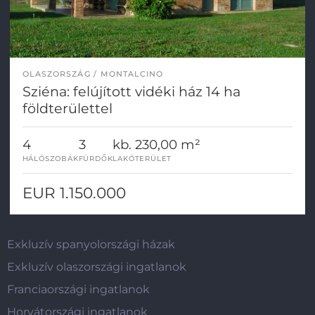
OLASZORSZÁG
MONTALCINO
Sziéna: felújított vidéki ház 14 ha
földterülettel
4
3
kb. 230,00 m²
HÁLÓSZOBÁK
FÜRDŐK
LAKÓTERÜLET
EUR 1.150.000
Exkluzív spanyolországi házak
Exkluzív olaszországi ingatlanok
Franciaországi ingatlanok
Horvátországi ingatlanok