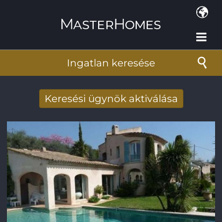
Ugrás a tartalomra
Ingatlan keresése
Keresési ügynök aktiválása
Új keresési eredmények fogadása e-
mailben
E-mail cím
*