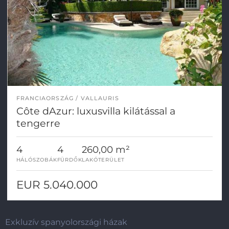
FRANCIAORSZÁG
VALLAURIS
Côte dAzur: luxusvilla kilátással a
tengerre
4
4
260,00 m²
HÁLÓSZOBÁK
FÜRDŐK
LAKÓTERÜLET
EUR 5.040.000
Exkluzív spanyolországi házak